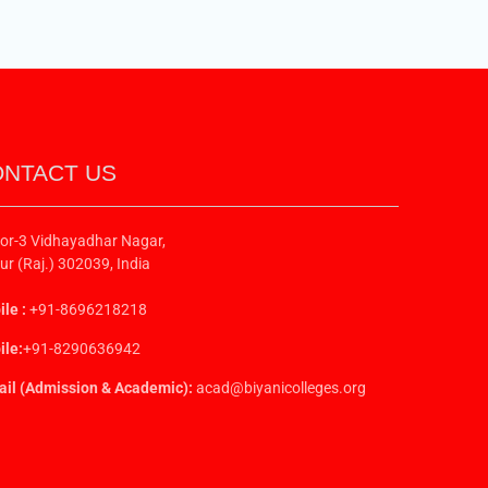
NTACT US
or-3 Vidhayadhar Nagar,
ur (Raj.) 302039, India
le :
+91-8696218218
le:
+91-8290636942
il (Admission & Academic):
acad@biyanicolleges.org