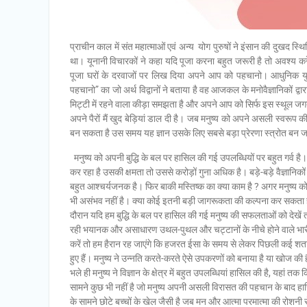
प्राचीन काल में संत महात्माओं एवं अन्य योग पुरुषों ने इंसान की दुखद स्
था। यूनानी विचारकों ने कहा यदि पूजा करना बहुत जरूरी है तो अवश्य करें
पूजा घरों के दरवाजों पर लिख दिया अपने आप को पहचानो। आधुनिक यु
पहचानो” का जो अर्थ विद्वानों ने बताया है वह आजकल के मनोवैज्ञानिकों द
मिट्टी में रहने वाला कीड़ा समझता है और अपने आप को सिर्फ इस स्थूल
अपने पैरों मैं खुद बेड़ियां डाल दी है। जब मनुष्य को अपने असली स्वर
बन सकता है उस समय यह ज्ञान उसके लिए सबसे बड़ा प्रेरणा स्त्रोत बन ज
मनुष्य को अपनी बुद्धि के बल पर हासिल की गई उपलब्धियों पर बहुत गर्व है
कर रहा है उसकी क्षमता तो उससे करोड़ों गुना अधिक है। बड़े-बड़े वैज्ञानि
बहुत आश्चर्यजनक है। फिर बाकी मस्तिष्क का क्या काम है ? अगर मनुष्य क
भी असंभव नहीं है। क्या कोई इतनी बड़ी जागरूकता की कल्पना कर सकता ह
दौरान यदि हम बुद्धि के बल पर हासिल की गई मनुष्य की सफलताओं को देखें 
रही भयानक और असाधारण उथल-पुथल और चट्टानों के नीचे होने वाले भारी-
करें तो हम हैरान रह जाएंगे कि हजरत ईसा के समय से लेकर पिछली कई शताब्दि
हुए हैं। मनुष्य ने उन्नति करते-करते ऐसे उपकरणों को बनाया है या खोज की है
भले ही मनुष्य ने विज्ञान के क्षेत्र में बहुत उपलब्धियां हासिल की है, यहां
सामने कुछ भी नहीं है जो मनुष्य अपनी असली विरासत की पहचान के बाद हास
के सामने छोटे बच्चों के खेल जैसी है जब मन और आत्मा परमात्मा की रोशनी स