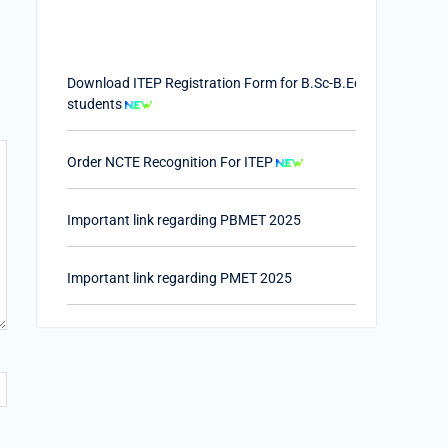
Download ITEP Registration Form for B.Sc-B.Ed.
students
Order NCTE Recognition For ITEP
Important link regarding PBMET 2025
Important link regarding PMET 2025
PTET-2025
Important Link of Shala Darpan for Internship