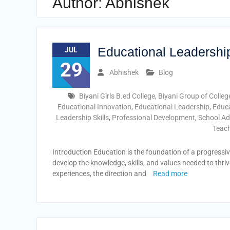
Author:
Abhishek
Educational Leadership
JUL
29
Abhishek
Blog
Biyani Girls B.ed College
,
Biyani Group of Colleg
Educational Innovation
,
Educational Leadership
,
Educa
Leadership Skills
,
Professional Development
,
School Ad
Teac
Introduction Education is the foundation of a progressiv
develop the knowledge, skills, and values needed to thriv
experiences, the direction and
Read more