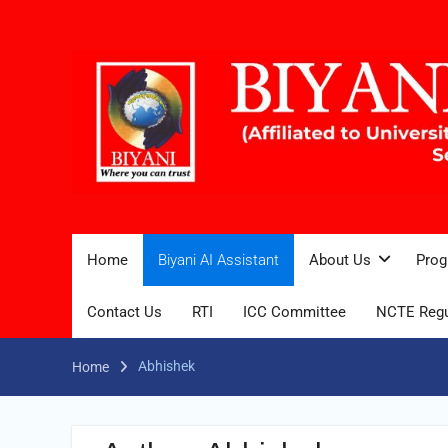
Home
Biyani AI Assistant
About Us
Prog
Contact Us
RTI
ICC Committee
NCTE Regu
Abhishek
Home