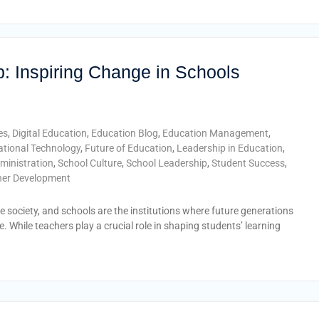
: Inspiring Change in Schools
es
,
Digital Education
,
Education Blog
,
Education Management
,
tional Technology
,
Future of Education
,
Leadership in Education
,
ministration
,
School Culture
,
School Leadership
,
Student Success
,
her Development
e society, and schools are the institutions where future generations
e. While teachers play a crucial role in shaping students’ learning