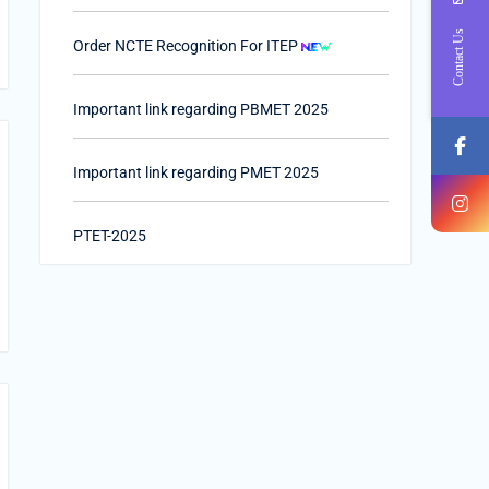
Order NCTE Recognition For ITEP
Contact Us
Important link regarding PBMET 2025
Important link regarding PMET 2025
PTET-2025
Important Link of Shala Darpan for Internship