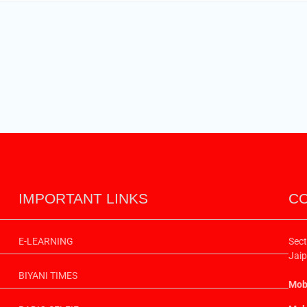
IMPORTANT LINKS
CO
E-LEARNING
Sect
Jaip
BIYANI TIMES
Mobi