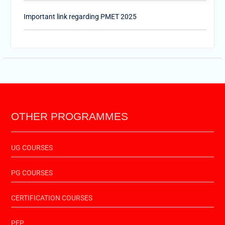
Important link regarding PMET 2025
PTET-2025
Important Link of Shala Darpan for Internship
OTHER PROGRAMMES
UG COURSES
PG COURSES
CERTIFICATION COURSES
PEP